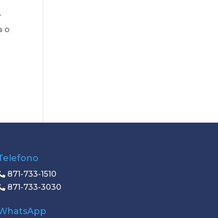
r
a o
Telefono
871-733-1510
871-733-3030
WhatsApp