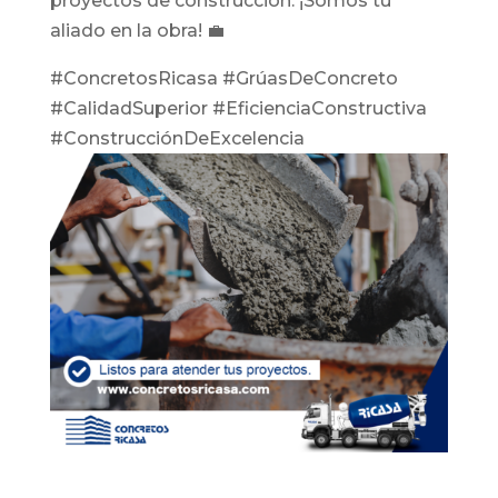
proyectos de construcción. ¡Somos tu
aliado en la obra! 💼
#ConcretosRicasa #GrúasDeConcreto
#CalidadSuperior #EficienciaConstructiva
#ConstrucciónDeExcelencia