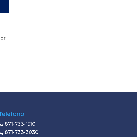
tor
y
Telefono
871-733-1510
871-733-3030