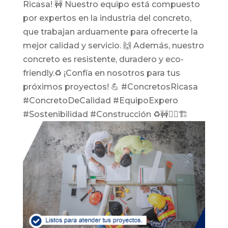
Ricasa! 🚧 Nuestro equipo está compuesto
por expertos en la industria del concreto,
que trabajan arduamente para ofrecerte la
mejor calidad y servicio. 🙌 Además, nuestro
concreto es resistente, duradero y eco-
friendly.♻️ ¡Confía en nosotros para tus
próximos proyectos! 💪 #ConcretosRicasa
#ConcretoDeCalidad #EquipoExpero
#Sostenibilidad #Construcción ♻️🚧👷‍♂️🏗️