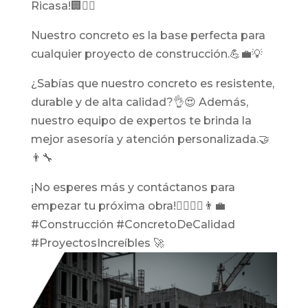
Ricasa!🏢👷‍♀️
Nuestro concreto es la base perfecta para
cualquier proyecto de construcción.💪💼💡
¿Sabías que nuestro concreto es resistente,
durable y de alta calidad?👌😍 Además,
nuestro equipo de expertos te brinda la
mejor asesoría y atención personalizada.🤝
👨‍🔧
¡No esperes más y contáctanos para
empezar tu próxima obra!👷‍♂️👷‍♀️👨‍💼
#Construcción #ConcretoDeCalidad
#ProyectosIncreíbles 🚀